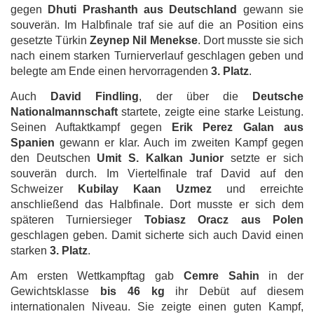
gegen
Dhuti Prashanth aus Deutschland
gewann sie
souverän. Im Halbfinale traf sie auf die an Position eins
gesetzte Türkin
Zeynep Nil Menekse
. Dort musste sie sich
nach einem starken Turnierverlauf geschlagen geben und
belegte am Ende einen hervorragenden
3. Platz
.
Auch
David Findling
, der über die
Deutsche
Nationalmannschaft
startete, zeigte eine starke Leistung.
Seinen Auftaktkampf gegen
Erik Perez Galan aus
Spanien
gewann er klar. Auch im zweiten Kampf gegen
den Deutschen
Umit S. Kalkan Junior
setzte er sich
souverän durch. Im Viertelfinale traf David auf den
Schweizer
Kubilay Kaan Uzmez
und erreichte
anschließend das Halbfinale. Dort musste er sich dem
späteren Turniersieger
Tobiasz Oracz aus Polen
geschlagen geben. Damit sicherte sich auch David einen
starken
3. Platz
.
Am ersten Wettkampftag gab
Cemre Sahin
in der
Gewichtsklasse
bis 46 kg
ihr Debüt auf diesem
internationalen Niveau. Sie zeigte einen guten Kampf,