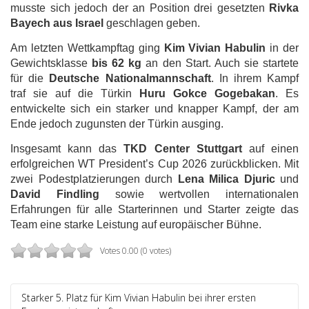
musste sich jedoch der an Position drei gesetzten
Rivka
Bayech aus Israel
geschlagen geben.
Am letzten Wettkampftag ging
Kim Vivian Habulin
in der
Gewichtsklasse
bis 62 kg
an den Start. Auch sie startete
für die
Deutsche Nationalmannschaft
. In ihrem Kampf
traf sie auf die Türkin
Huru Gokce Gogebakan
. Es
entwickelte sich ein starker und knapper Kampf, der am
Ende jedoch zugunsten der Türkin ausging.
Insgesamt kann das
TKD Center Stuttgart
auf einen
erfolgreichen WT President’s Cup 2026 zurückblicken. Mit
zwei Podestplatzierungen durch
Lena Milica Djuric
und
David Findling
sowie wertvollen internationalen
Erfahrungen für alle Starterinnen und Starter zeigte das
Team eine starke Leistung auf europäischer Bühne.
Votes 0.00 (0 votes)
Starker 5. Platz für Kim Vivian Habulin bei ihrer ersten