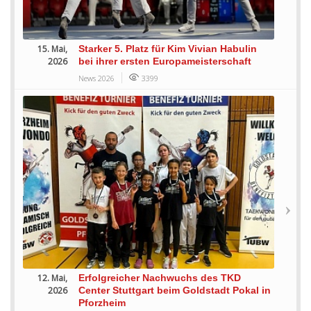
15. Mai,
Starker 5. Platz für Kim Vivian Habulin
2026
bei ihrer ersten Europameisterschaft
News 2026
3399
12. Mai,
Erfolgreicher Nachwuchs des TKD
2026
Center Stuttgart beim Goldstadt Pokal in
Pforzheim