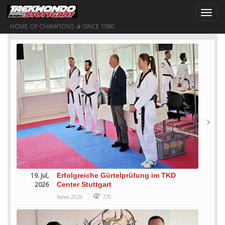
Toggl
navig
HOME OF CHAMPIONS ✰ SINCE 1980
19. Jul,
Erfolgreiche Gürtelprüfung im TKD
2026
Center Stuttgart
News 2026
770