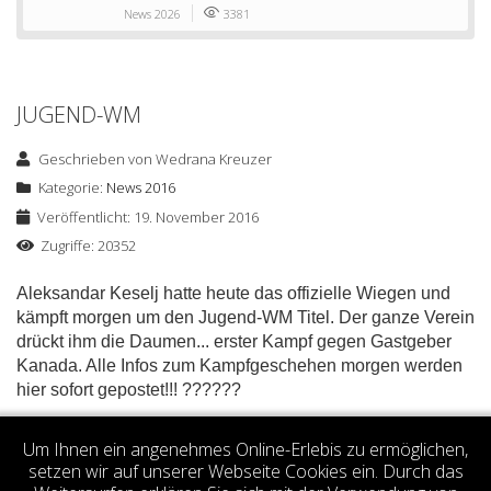
News 2026
3381
JUGEND-WM
Geschrieben von
Wedrana Kreuzer
Kategorie:
News 2016
Veröffentlicht: 19. November 2016
Zugriffe: 20352
Aleksandar Keselj hatte heute das offizielle Wiegen und
kämpft morgen um den Jugend-WM Titel. Der ganze Verein
drückt ihm die Daumen... erster Kampf gegen Gastgeber
Kanada. Alle Infos zum Kampfgeschehen morgen werden
hier sofort gepostet!!!
?
?
??
?
?
Votes 0.00 (0 votes)
Um Ihnen ein angenehmes Online-Erlebis zu ermöglichen,
setzen wir auf unserer Webseite Cookies ein. Durch das