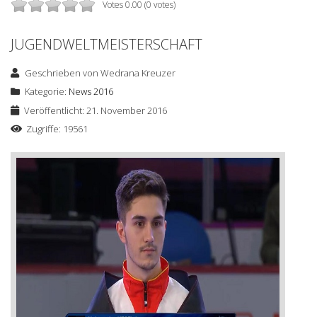
Votes 0.00 (0 votes)
JUGENDWELTMEISTERSCHAFT
Geschrieben von
Wedrana Kreuzer
Kategorie:
News 2016
Veröffentlicht: 21. November 2016
Zugriffe: 19561