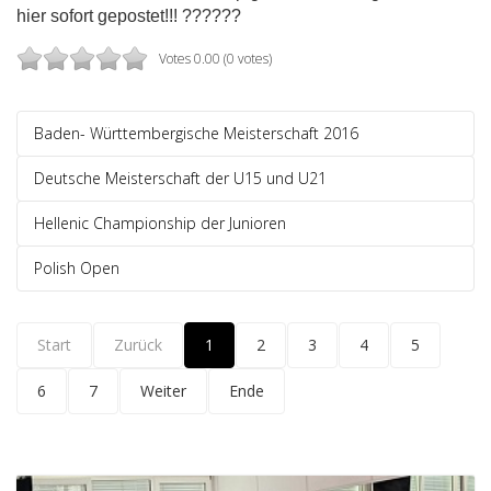
hier sofort gepostet!!!
?
?
??
?
?
Votes 0.00 (0 votes)
Baden- Württembergische Meisterschaft 2016
Deutsche Meisterschaft der U15 und U21
Hellenic Championship der Junioren
Polish Open
Start
Zurück
1
2
3
4
5
6
7
Weiter
Ende