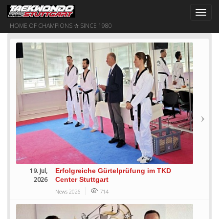
Toggl
navig
HOME OF CHAMPIONS ✰ SINCE 1980
19. Jul,
Erfolgreiche Gürtelprüfung im TKD
2026
Center Stuttgart
News 2026
714