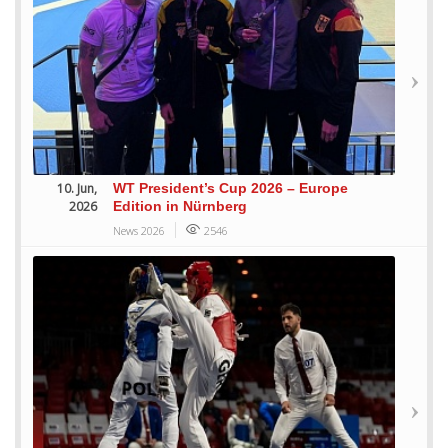
10. Jun,
WT President’s Cup 2026 – Europe
2026
Edition in Nürnberg
News 2026
2546