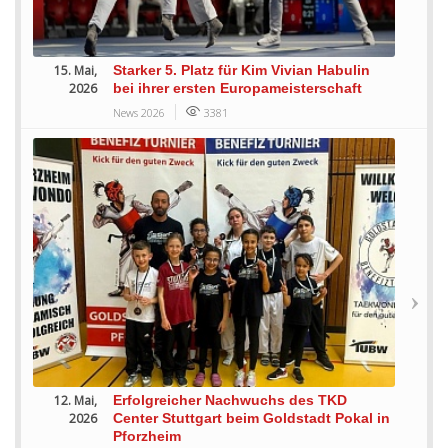
15. Mai,
Starker 5. Platz für Kim Vivian Habulin
2026
bei ihrer ersten Europameisterschaft
News 2026
3381
12. Mai,
Erfolgreicher Nachwuchs des TKD
2026
Center Stuttgart beim Goldstadt Pokal in
Pforzheim