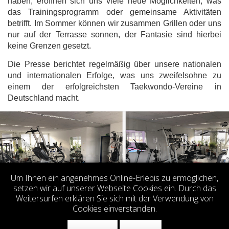
haben, eröffnen sich uns viele neue Möglichkeiten, was
das Trainingsprogramm oder gemeinsame Aktivitäten
betrifft. Im Sommer können wir zusammen Grillen oder uns
nur auf der Terrasse sonnen, der Fantasie sind hierbei
keine Grenzen gesetzt.
Die Presse berichtet regelmäßig über unsere nationalen
und internationalen Erfolge, was uns zweifelsohne zu
einem der erfolgreichsten Taekwondo-Vereine in
Deutschland macht.
Um Ihnen ein angenehmes Online-Erlebis zu ermöglichen,
setzen wir auf unserer Webseite Cookies ein. Durch das
Weitersurfen erklären Sie sich mit der Verwendung von
Cookies einverstanden.
© 2026
TKD Center Stuttgart e.V.