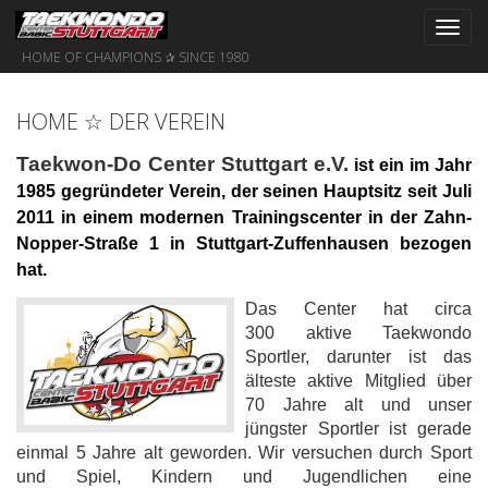
Toggl
navig
HOME OF CHAMPIONS ✰ SINCE 1980
HOME ☆ DER VEREIN
T
aekwon-Do Center Stuttgart e.V.
ist ein
im Jahr
1985 gegründeter Verein, der seinen Hauptsitz seit Juli
2011 in einem modernen Trainingscenter in der Zahn-
Nopper-Straße 1 in Stuttgart-Zuffenhausen bezogen
hat.
Das Center hat circa
300 aktive Taekwondo
Sportler, darunter ist das
älteste aktive Mitglied über
70 Jahre alt und unser
jüngster Sportler ist gerade
einmal 5 Jahre alt geworden. Wir versuchen durch Sport
und Spiel, Kindern und Jugendlichen eine