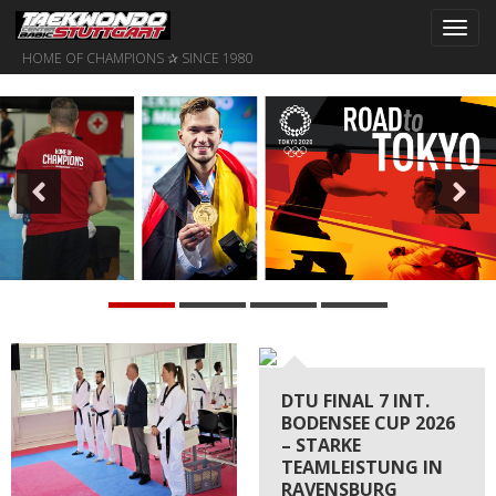
Toggl
navig
HOME OF CHAMPIONS ✰ SINCE 1980
Previous
Nex
DTU FINAL 7 INT.
BODENSEE CUP 2026
– STARKE
TEAMLEISTUNG IN
RAVENSBURG