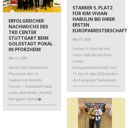
STARKER 5. PLATZ
FÜR KIM VIVIAN
HABULIN BEI IHRER
ERFOLGREICHER
ERSTEN
NACHWUCHS DES
EUROPAMEISTERSCHAFT
TKD CENTER
STUTTGART BEIM
Mai 15, 2026
GOLDSTADT POKAL
Starker 5. Platz für Kim
IN PFORZHEIM
Vivian Habulin bei ihrer
Mai 12, 2026
ersten
Am 09. Mai 2026 fand in
Europameisterschaft Vom
Pforzheim das 13.
11. bis 14. Mai 2026 fanden
Taekwondo Benefiz
die European Taekwondo
Turnier – Goldstadt Pokal
unter dem Motto „Kick für
den guten Zweck�