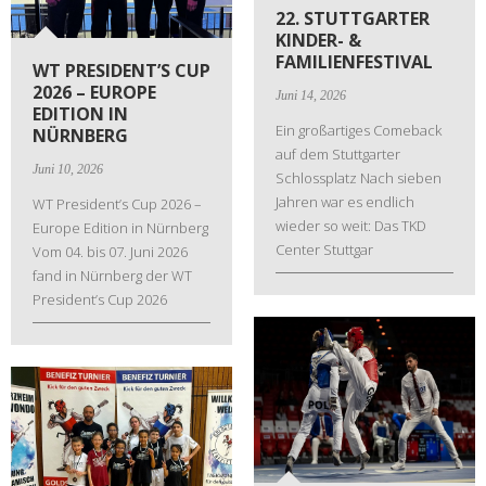
22. STUTTGARTER
KINDER- &
FAMILIENFESTIVAL
WT PRESIDENT’S CUP
2026 – EUROPE
Juni 14, 2026
EDITION IN
Ein großartiges Comeback
NÜRNBERG
auf dem Stuttgarter
Juni 10, 2026
Schlossplatz Nach sieben
Jahren war es endlich
WT President’s Cup 2026 –
wieder so weit: Das TKD
Europe Edition in Nürnberg
Center Stuttgar
Vom 04. bis 07. Juni 2026
fand in Nürnberg der WT
President’s Cup 2026