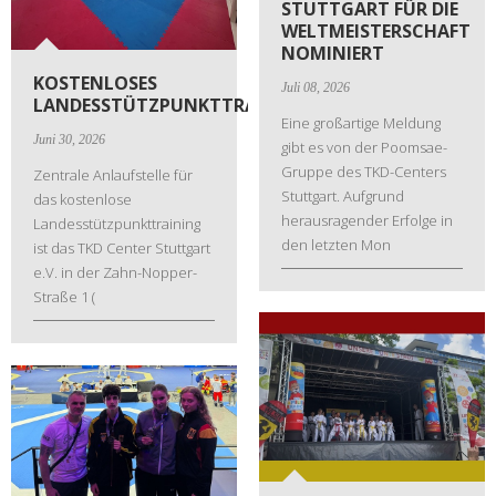
STUTTGART FÜR DIE
WELTMEISTERSCHAFT
NOMINIERT
KOSTENLOSES
Juli 08, 2026
LANDESSTÜTZPUNKTTRAINING
Eine großartige Meldung
Juni 30, 2026
gibt es von der Poomsae-
Gruppe des TKD-Centers
Zentrale Anlaufstelle für
Stuttgart. Aufgrund
das kostenlose
herausragender Erfolge in
Landesstützpunkttraining
den letzten Mon
ist das TKD Center Stuttgart
e.V. in der Zahn-Nopper-
Straße 1 (