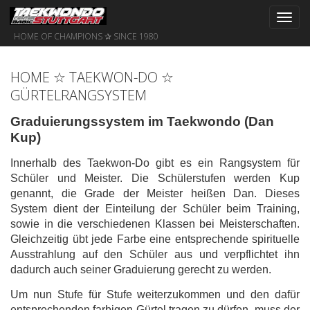
Toggl
navig
HOME OF CHAMPIONS ✰ SINCE 1980
HOME ☆ TAEKWON-DO ☆
GÜRTELRANGSYSTEM
Graduierungssystem im Taekwondo (Dan
Kup)
Innerhalb des Taekwon-Do gibt es ein Rangsystem für
Schüler und Meister. Die Schülerstufen werden Kup
genannt, die Grade der Meister heißen Dan. Dieses
System dient der Einteilung der Schüler beim Training,
sowie in die verschiedenen Klassen bei Meisterschaften.
Gleichzeitig übt jede Farbe eine entsprechende spirituelle
Ausstrahlung auf den Schüler aus und verpflichtet ihn
dadurch auch seiner Graduierung gerecht zu werden.
Um nun Stufe für Stufe weiterzukommen und den dafür
entsprechenden farbigen Gürtel tragen zu dürfen, muss der