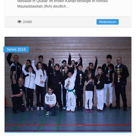
Medaille in Quatar. Im ersten Kampf besiegte er Ahmad
Mauladdawilah (INA) deutlich…
20488
Weiterlesen
News 2016