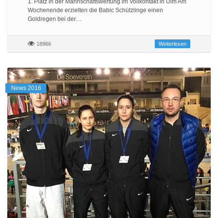
1. Platz in der Mannschaftswertung im Vollkontakt in Ulm Am
Wochenende erzielten die Babic Schützlinge einen
Goldregen bei der…
18966
Weiterlesen
News 2016