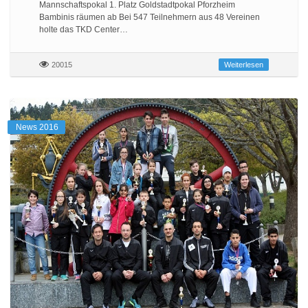
Mannschaftspokal 1. Platz Goldstadtpokal Pforzheim
Bambinis räumen ab Bei 547 Teilnehmern aus 48 Vereinen
holte das TKD Center…
20015
Weiterlesen
News 2016