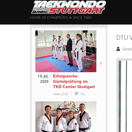
HOME OF CHAMPIONS ✰ SINCE 1980
DTU 
Gesc
19. Jul,
Erfolgreiche
2026
Gürtelprüfung im
TKD Center Stuttgart
News 2026
752