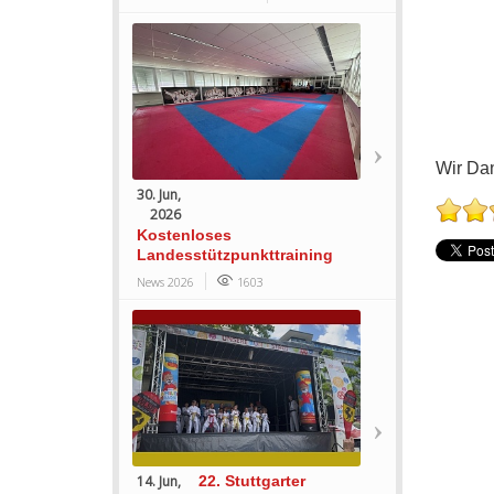
Wir Dan
30. Jun,
2026
Kostenloses
Landesstützpunkttraining
News 2026
1603
14. Jun,
22. Stuttgarter