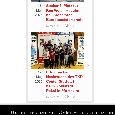
15.
Starker 5. Platz für
Mai,
Kim Vivian Habulin
2026
bei ihrer ersten
Europameisterschaft
News 2026
3393
12.
Erfolgreicher
Mai,
Nachwuchs des TKD
2026
Center Stuttgart
beim Goldstadt
Pokal in Pforzheim
News 2026
3376
Um Ihnen ein angenehmes Online-Erlebis zu ermöglichen, 