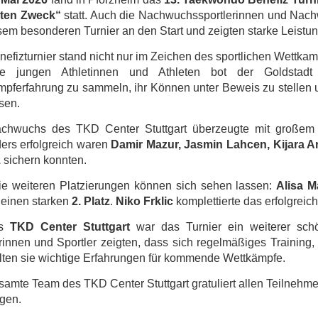
ten Zweck“
statt. Auch die Nachwuchssportlerinnen und Nac
sem besonderen Turnier an den Start und zeigten starke Leistu
efizturnier stand nicht nur im Zeichen des sportlichen Wettka
e jungen Athletinnen und Athleten bot der Goldstadt 
pferfahrung zu sammeln, ihr Können unter Beweis zu stellen u
sen.
chwuchs des TKD Center Stuttgart überzeugte mit großem E
ers erfolgreich waren
Damir Mazur, Jasmin Lahcen, Kijara A
z
sichern konnten.
ie weiteren Platzierungen können sich sehen lassen:
Alisa M
 einen starken
2. Platz
.
Niko Frklic
komplettierte das erfolgrei
as
TKD Center Stuttgart
war das Turnier ein weiterer sch
rinnen und Sportler zeigten, dass sich regelmäßiges Training,
ten sie wichtige Erfahrungen für kommende Wettkämpfe.
amte Team des TKD Center Stuttgart gratuliert allen Teilnehme
gen.