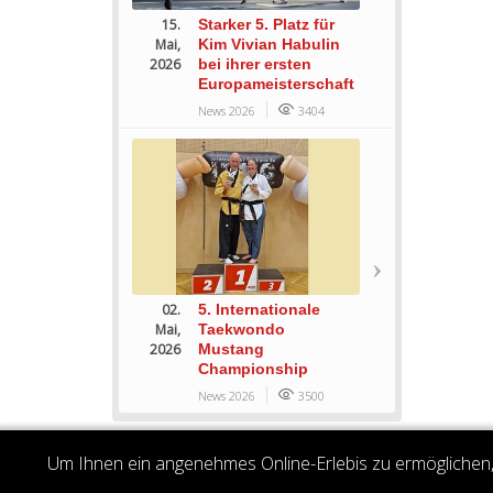
15.
Starker 5. Platz für
Mai,
Kim Vivian Habulin
2026
bei ihrer ersten
Europameisterschaft
News 2026
3404
02.
5. Internationale
Mai,
Taekwondo
2026
Mustang
Championship
News 2026
3500
Um Ihnen ein angenehmes Online-Erlebis zu ermöglichen, 