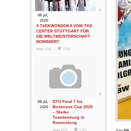
08. Jul,
2026
4 TAEKWONDOKA VOM TKD
CENTER STUTTGART FÜR
DIE WELTMEISTERSCHAFT
NOMINIERT
News 2026
1354
08. Jul,
DTU Final 7 Int.
2026
Bodensee Cup 2026
– Starke
Teamleistung in
Ravensburg
News 2026
1735
Am
09.