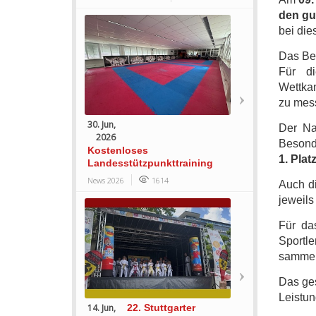
den gu
bei die
Das Ben
Für di
Wettkam
zu mes
30. Jun,
Der Na
2026
Besond
Kostenloses
1. Plat
Landesstützpunkttraining
News 2026
1614
Auch d
jeweils
Für d
Sportle
sammel
Das ges
Leistun
14. Jun,
22. Stuttgarter