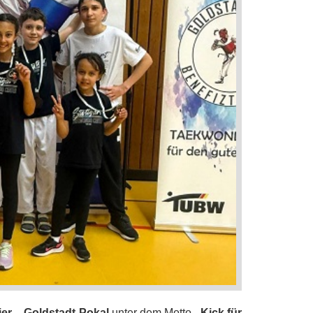
er – Goldstadt Pokal
unter dem Motto
„Kick für