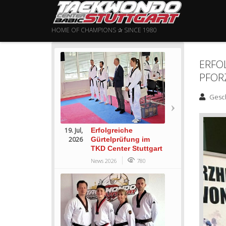
HOME OF CHAMPIONS ✰ SINCE 1980
ERFO
PFOR
Gesc
19. Jul,
Erfolgreiche
2026
Gürtelprüfung im
TKD Center Stuttgart
News 2026
780