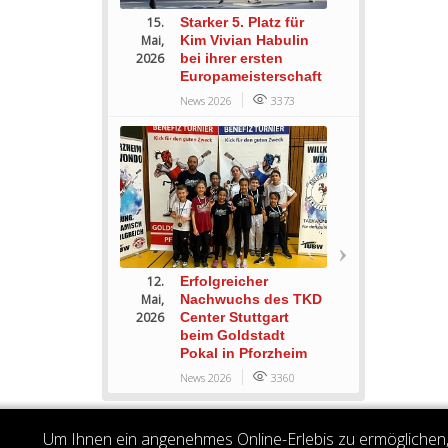
15.
Starker 5. Platz für
Mai,
Kim Vivian Habulin
2026
bei ihrer ersten
Europameisterschaft
News 2026
3373
12.
Erfolgreicher
Mai,
Nachwuchs des TKD
2026
Center Stuttgart
beim Goldstadt
Pokal in Pforzheim
News 2026
3360
Um Ihnen ein angenehmes Online-Erlebis zu ermöglichen, 