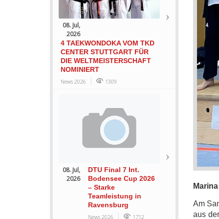
08. Jul,
2026
4 TAEKWONDOKA VOM TKD
CENTER STUTTGART FÜR
DIE WELTMEISTERSCHAFT
NOMINIERT
News 2026
1309
08. Jul,
DTU Final 7 Int.
2026
Bodensee Cup 2026
Marina
– Starke
Teamleistung in
Am Sams
Ravensburg
aus de
News 2026
1712