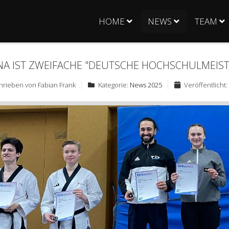
HOME
NEWS
TEAM
NA IST ZWEIFACHE "DEUTSCHE HOCHSCHULMEIST
hrieben von
Fabian Frank
Kategorie:
News 2025
Veröffentlicht