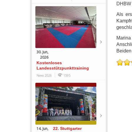
DHBW u
Als er
Kampfr
geschl
Marina 
Anschl
Beiden 
30. Jun,
2026
Kostenloses
Landesstützpunkttraining
News 2026
1595
14. Jun,
22. Stuttgarter