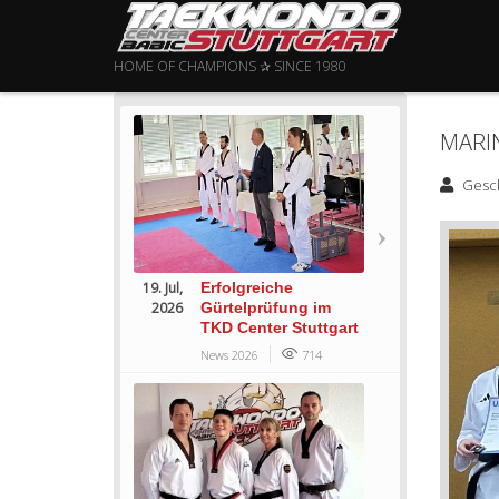
HOME OF CHAMPIONS ✰ SINCE 1980
MARI
Gesc
19. Jul,
Erfolgreiche
2026
Gürtelprüfung im
TKD Center Stuttgart
News 2026
714