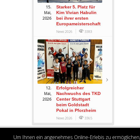
15.
Starker 5. Platz für
Mai,
Kim Vivian Habulin
2026
bei ihrer ersten
Europameisterschaft
News 2026
3383
12.
Erfolgreicher
Mai,
Nachwuchs des TKD
2026
Center Stuttgart
beim Goldstadt
Pokal in Pforzheim
News 2026
3365
Um Ihnen ein angenehmes Online-Erlebis zu ermöglichen, 