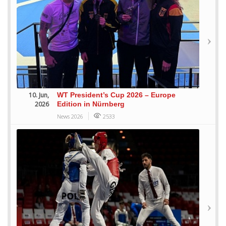
10. Jun,
WT President’s Cup 2026 – Europe
2026
Edition in Nürnberg
News 2026
2533