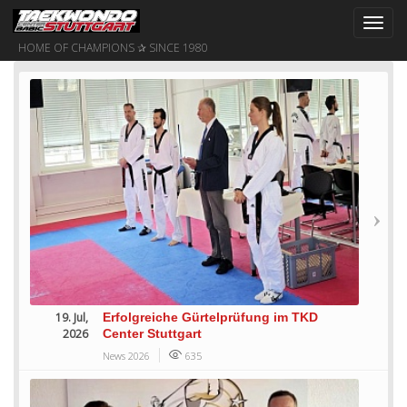
Toggl
navig
HOME OF CHAMPIONS ✰ SINCE 1980
19. Jul,
Erfolgreiche Gürtelprüfung im TKD
2026
Center Stuttgart
News 2026
635