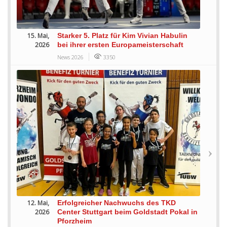
15. Mai,
Starker 5. Platz für Kim Vivian Habulin
2026
bei ihrer ersten Europameisterschaft
News 2026
3350
12. Mai,
Erfolgreicher Nachwuchs des TKD
2026
Center Stuttgart beim Goldstadt Pokal in
Pforzheim