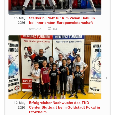
15. Mai,
Starker 5. Platz für Kim Vivian Habulin
2026
bei ihrer ersten Europameisterschaft
News 2026
3443
12. Mai,
Erfolgreicher Nachwuchs des TKD
2026
Center Stuttgart beim Goldstadt Pokal in
Pforzheim