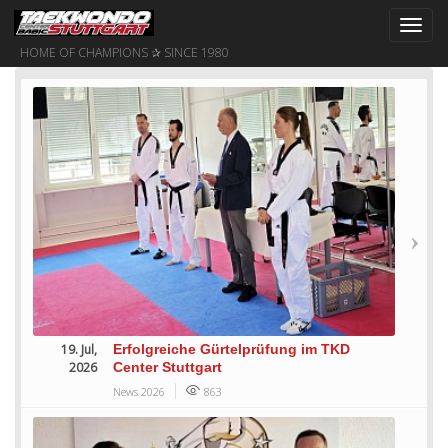
Toggl
navig
HOME OF CHAMPIONS ✰ SINCE 1980
19. Jul,
Erfolgreiche Gürtelprüfung im TKD
2026
Center Stuttgart
News 2026
863