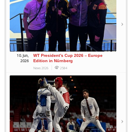
10. Jun,
WT President’s Cup 2026 – Europe
2026
Edition in Nürnberg
News 2026
2584