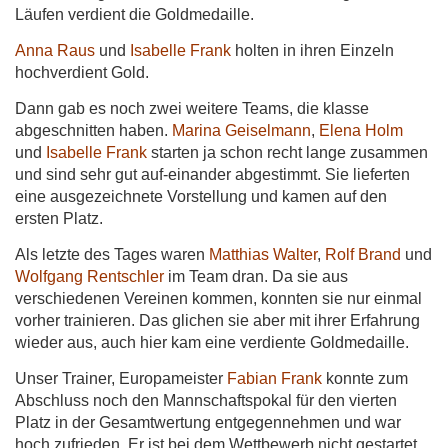
Läufen verdient die Goldmedaille.
Anna Raus
und
Isabelle Frank
holten in ihren Einzeln
hochverdient Gold.
Dann gab es noch zwei weitere Teams, die klasse
abgeschnitten haben.
Marina Geiselmann
,
Elena Holm
und
Isabelle Frank
starten ja schon recht lange zusammen
und sind sehr gut auf-einander abgestimmt. Sie lieferten
eine ausgezeichnete Vorstellung und kamen auf den
ersten Platz.
Als letzte des Tages waren
Matthias Walter
,
Rolf Brand
und
Wolfgang Rentschler
im Team dran. Da sie aus
verschiedenen Vereinen kommen, konnten sie nur einmal
vorher trainieren. Das glichen sie aber mit ihrer Erfahrung
wieder aus, auch hier kam eine verdiente Goldmedaille.
Unser Trainer, Europameister
Fabian Frank
konnte zum
Abschluss noch den Mannschaftspokal für den vierten
Platz in der Gesamtwertung entgegennehmen und war
hoch zufrieden. Er ist bei dem Wettbewerb nicht gestartet,