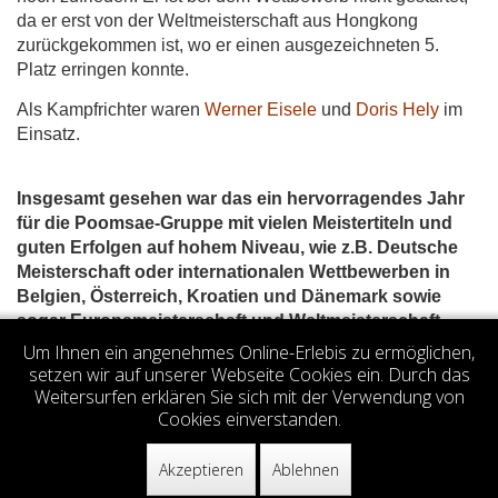
da er erst von der Weltmeisterschaft aus Hongkong
zurückgekommen ist, wo er einen ausgezeichneten 5.
Platz erringen konnte.
Als Kampfrichter waren
Werner Eisele
und
Doris Hely
im
Einsatz.
Insgesamt gesehen war das ein hervorragendes Jahr
für die Poomsae-Gruppe mit vielen Meistertiteln und
guten Erfolgen auf hohem Niveau, wie z.B. Deutsche
Meisterschaft oder internationalen Wettbewerben in
Belgien, Österreich, Kroatien und Dänemark sowie
sogar Europameisterschaft und Weltmeisterschaft.
Um Ihnen ein angenehmes Online-Erlebis zu ermöglichen,
Votes 5.00 (3 votes)
setzen wir auf unserer Webseite Cookies ein. Durch das
Weitersurfen erklären Sie sich mit der Verwendung von
Cookies einverstanden.
© 2026
TKD Center Stuttgart e.V.
Akzeptieren
Ablehnen