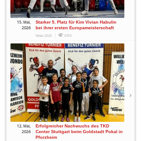
15. Mai,
Starker 5. Platz für Kim Vivian Habulin
2026
bei ihrer ersten Europameisterschaft
News 2026
3393
12. Mai,
Erfolgreicher Nachwuchs des TKD
2026
Center Stuttgart beim Goldstadt Pokal in
Pforzheim