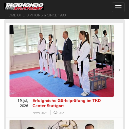
Toggl
navig
HOME OF CHAMPIONS ✰ SINCE 1980
19. Jul,
Erfolgreiche Gürtelprüfung im TKD
2026
Center Stuttgart
News 2026
762