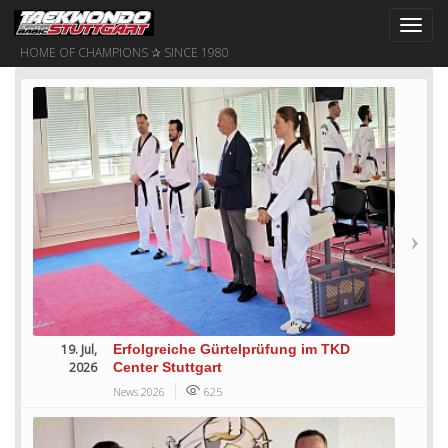
Toggl
navig
HOME OF CHAMPIONS ✰ SINCE 1980
19. Jul,
Erfolgreiche Gürtelprüfung im TKD
2026
Center Stuttgart
News 2026
625