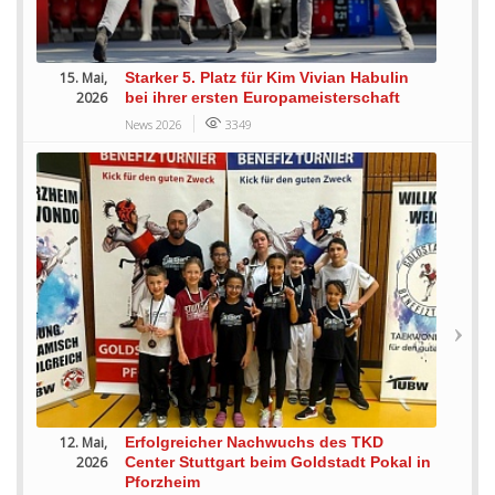
15. Mai,
Starker 5. Platz für Kim Vivian Habulin
2026
bei ihrer ersten Europameisterschaft
News 2026
3349
12. Mai,
Erfolgreicher Nachwuchs des TKD
2026
Center Stuttgart beim Goldstadt Pokal in
Pforzheim