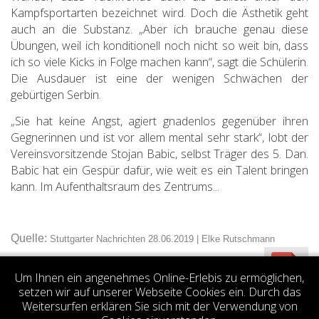
Kampfsportarten bezeichnet wird. Doch die Ästhetik geht
auch an die Substanz. „Aber ich brauche genau diese
Übungen, weil ich konditionell noch nicht so weit bin, dass
ich so viele Kicks in Folge machen kann“, sagt die Schülerin.
Die Ausdauer ist eine der wenigen Schwächen der
gebürtigen Serbin.
„Sie hat keine Angst, agiert gnadenlos gegenüber ihren
Gegnerinnen und ist vor allem mental sehr stark“, lobt der
Vereinsvorsitzende Stojan Babic, selbst Träger des 5. Dan.
Babic hat ein Gespür dafür, wie weit es ein Talent bringen
kann. Im Aufenthaltsraum des Zentrums...
Quelle:
Stuttgarter Nachrichten 28.06.2019 | Elke Rutschmann
Votes 5.00 (2 votes)
Um Ihnen ein angenehmes Online-Erlebis zu ermöglichen,
setzen wir auf unserer Webseite Cookies ein. Durch das
Weitersurfen erklären Sie sich mit der Verwendung von