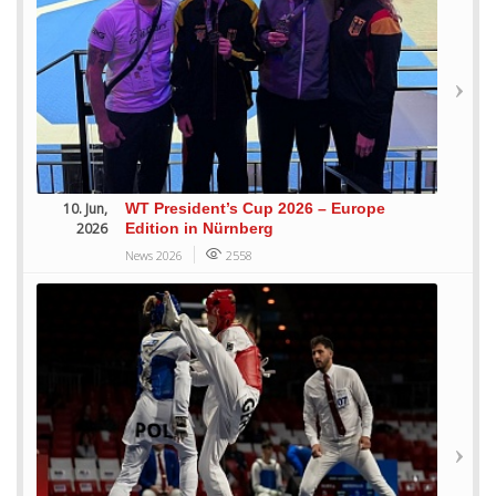
10. Jun,
WT President’s Cup 2026 – Europe
2026
Edition in Nürnberg
News 2026
2558