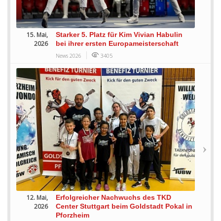
15. Mai,
Starker 5. Platz für Kim Vivian Habulin
2026
bei ihrer ersten Europameisterschaft
News 2026
3405
12. Mai,
Erfolgreicher Nachwuchs des TKD
2026
Center Stuttgart beim Goldstadt Pokal in
Pforzheim