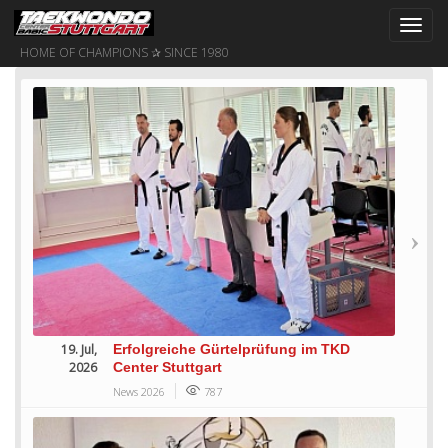
Toggl
navig
HOME OF CHAMPIONS ✰ SINCE 1980
19. Jul,
Erfolgreiche Gürtelprüfung im TKD
2026
Center Stuttgart
News 2026
787