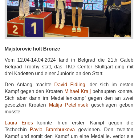
Majstorovic holt Bronze
Vom 12.04-14.04.2024 fand in Belgrad die 21th Galeb
Belgrad Trophy statt, das TKD Center Stuttgart ging mit
drei Kadetten und einer Juniorin an den Start.
Den Anfang machte
David Fidling
, der sich im ersten
Kampf gegen den Kroaten
Mihael Kralj
behaupten konnte.
Sich aber dann im Medaillenkampf gegen den an zwei
gesetzten Kroaten
Matija Petelinsek
geschlagen geben
musste.
Laura Enes
konnte ihren ersten Kampf gegen die
Tschechin
Pavla Bramburkova
gewinnen. Den zweiten
Kampf und somit den Kampf um eine Medaille, verlor sie