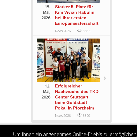
15.
Starker 5. Platz für
Mai,
Kim Vivian Habulin
2026
bei ihrer ersten
Europameisterschaft
News 2026
3385
12.
Erfolgreicher
Mai,
Nachwuchs des TKD
2026
Center Stuttgart
beim Goldstadt
Pokal in Pforzheim
News 2026
3370
Um Ihnen ein angenehmes Online-Erlebis zu ermöglichen, 