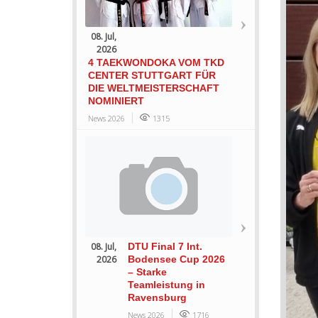
08. Jul,
2026
4 TAEKWONDOKA VOM TKD
CENTER STUTTGART FÜR
DIE WELTMEISTERSCHAFT
NOMINIERT
News 2026
1315
08. Jul,
DTU Final 7 Int.
2026
Bodensee Cup 2026
– Starke
Teamleistung in
Ravensburg
News 2026
1716