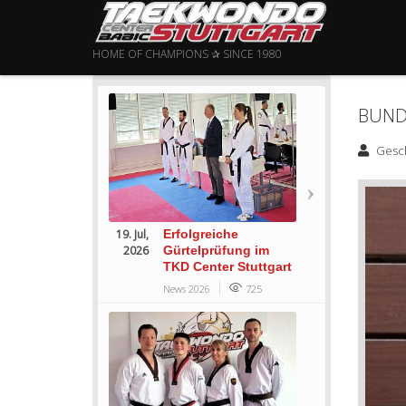
HOME OF CHAMPIONS ✰ SINCE 1980
BUND
Gesc
19. Jul,
Erfolgreiche
2026
Gürtelprüfung im
TKD Center Stuttgart
News 2026
725