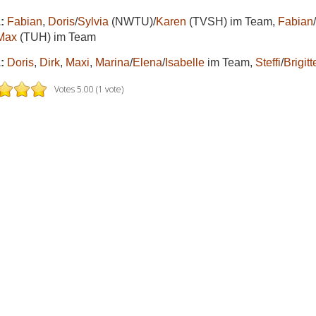
:
Fabian
,
Doris
/
Sylvia
(NWTU)/
Karen
(TVSH) im Team,
Fabian
/
Max
(TUH) im Team
:
Doris
,
Dirk
,
Maxi
,
Marina
/
Elena
/
Isabelle
im Team,
Steffi
/
Brigitt
Votes 5.00 (1 vote)