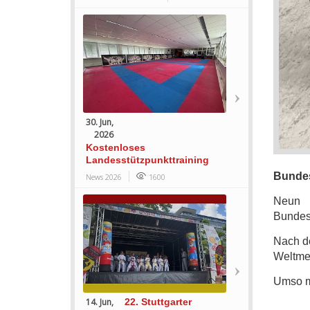
30. Jun,
2026
Kostenloses
Landesstützpunkttraining
Bundes
News 2026
1600
Neun 
Bundesr
Nach de
Weltmei
Umso me
14. Jun,
22. Stuttgarter