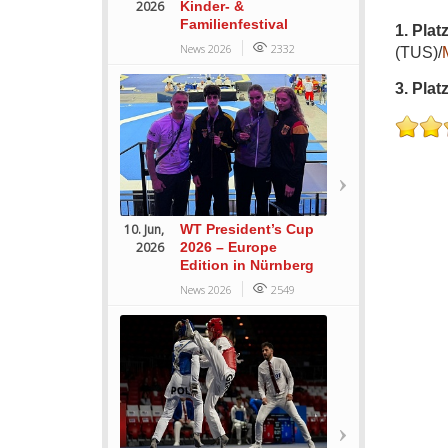
2026
Kinder- &
Familienfestival
1. Platz
News 2026
2332
(TUS)/
3. Platz
10. Jun,
WT President’s Cup
2026
2026 – Europe
Edition in Nürnberg
News 2026
2549