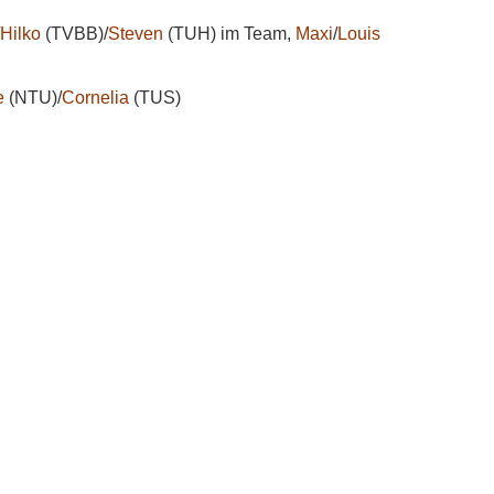
Hilko
(TVBB)/
Steven
(TUH) im Team,
Maxi
/
Louis
e
(NTU)/
Cornelia
(TUS)