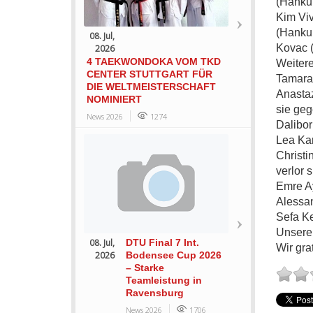
(Hankuk
Kim Viv
(Hankuk
08. Jul,
Kovac (
2026
4 TAEKWONDOKA VOM TKD
Weitere
CENTER STUTTGART FÜR
Tamara 
DIE WELTMEISTERSCHAFT
Anastaz
NOMINIERT
sie ge
News 2026
1274
Dalibor
Lea Kar
Christi
verlor 
Emre Ay
Alessan
Sefa Ke
Unsere 
08. Jul,
DTU Final 7 Int.
Wir grat
2026
Bodensee Cup 2026
– Starke
Teamleistung in
Ravensburg
News 2026
1706