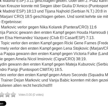
 Madrid/ ESP) 3:11 geschlagen geben. Über den 2. Platz kann 
ian Kreuzer konnte mit Siegen über Giulia D’Amico (Puntosport
 Madrid/ ESP) 18:13 und Tijana Najhold (Serbian N.T.) 20:8 in 
Marjan/ CRO) 18:5 geschlagen geben. Und somit kehrte sie mit 
 Ergebnisse:
Markovic verlor gegen Nika Kolarek (Pantera/CRO) 11:6
ija Pancic gewann den ersten Kampf gegen Houda Hamroudi (P
gen Elsa Hernandez Vazquez (Club El Casar/ESP) 7:13.
 Topic verlor den ersten Kampf gegen Ricki Gene Farnes (Fred
mely verlor den ersten Kampf gegen Lena Stojkovic (Marjan/C
na Pappa gewann den ersten Kampf gegen Victoria Falke (Land
sie gegen Amela Nicol Imsirovic (Cigra/CRO) 38:19.
din gewann den ersten Kampf gegen Mateja Kuburovic (Serbian
dro Parigi (Puntosport CM/ITA) 18:5.
les verlor den ersten Kampf gegen Arturo Secondo (Squadra Me
Trainer Dejan Markovic und Vanja Babic konnten mit den gezei
ulieren allen recht herzlichst!!!!
Votes 0.00 (0 votes)