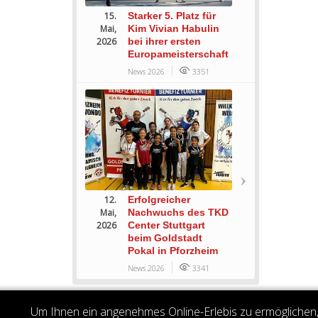
15.
Starker 5. Platz für
Mai,
Kim Vivian Habulin
2026
bei ihrer ersten
Europameisterschaft
News 2026
3351
12.
Erfolgreicher
Mai,
Nachwuchs des TKD
2026
Center Stuttgart
beim Goldstadt
Pokal in Pforzheim
News 2026
3341
Um Ihnen ein angenehmes Online-Erlebis zu ermöglichen, 