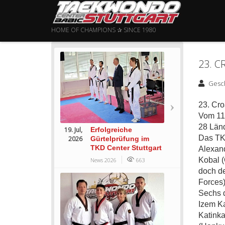
HOME OF CHAMPIONS ✰ SINCE 1980
23. C
Gesc
23. Cr
Vom 11.
28 Länd
19. Jul,
Erfolgreiche
Das TKD
2026
Gürtelprüfung im
TKD Center Stuttgart
Alexand
Kobal (
News 2026
663
doch de
Forces)
Sechs d
Izem Ka
Katinka