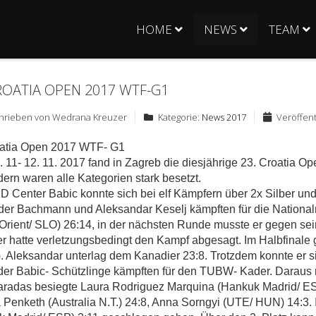
HOME
NEWS
TEAM
ROATIA OPEN 2017 WTF-G1
hrieben von
Wedrana Kreuzer
Kategorie:
News 2017
Veröffent
oatia Open 2017 WTF- G1
 11- 12. 11. 2017 fand in Zagreb die diesjährige 23. Croatia O
ern waren alle Kategorien stark besetzt.
 Center Babic konnte sich bei elf Kämpfern über 2x Silber und
er Bachmann und Aleksandar Keselj kämpften für die National
Orient/ SLO) 26:14, in der nächsten Runde musste er gegen 
r hatte verletzungsbedingt den Kampf abgesagt. Im Halbfinale
. Aleksandar unterlag dem Kanadier 23:8. Trotzdem konnte er si
er Babic- Schützlinge kämpften für den TUBW- Kader. Daraus res
radas besiegte Laura Rodriguez Marquina (Hankuk Madrid/ ESP
 Penketh (Australia N.T.) 24:8, Anna Sorngyi (UTE/ HUN) 14:3. 