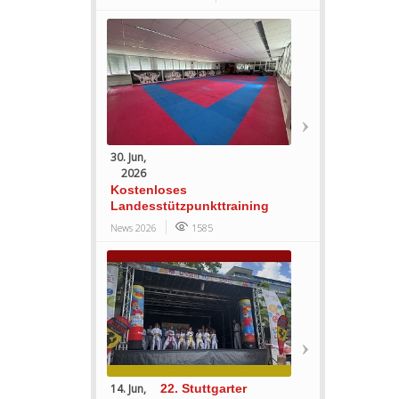
30. Jun,
2026
Kostenloses
Landesstützpunkttraining
News 2026
1585
14. Jun,
22. Stuttgarter