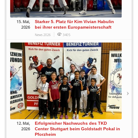
15. Mai,
Starker 5. Platz für Kim Vivian Habulin
2026
bei ihrer ersten Europameisterschaft
News 2026
3405
12. Mai,
Erfolgreicher Nachwuchs des TKD
2026
Center Stuttgart beim Goldstadt Pokal in
Pforzheim