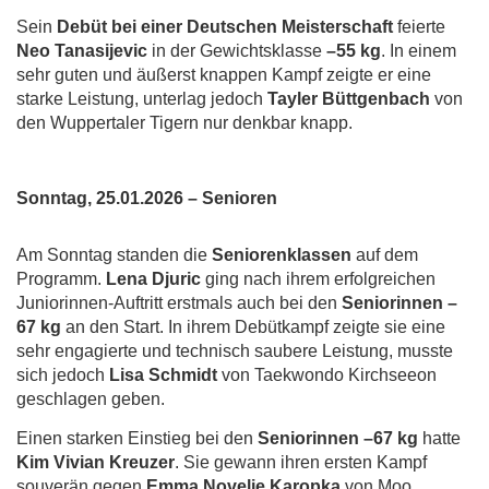
Sein
Debüt bei einer Deutschen Meisterschaft
feierte
Neo Tanasijevic
in der Gewichtsklasse
–55 kg
. In einem
sehr guten und äußerst knappen Kampf zeigte er eine
starke Leistung, unterlag jedoch
Tayler Büttgenbach
von
den Wuppertaler Tigern nur denkbar knapp.
Sonntag, 25.01.2026 – Senioren
Am Sonntag standen die
Seniorenklassen
auf dem
Programm.
Lena Djuric
ging nach ihrem erfolgreichen
Juniorinnen-Auftritt erstmals auch bei den
Seniorinnen –
67 kg
an den Start. In ihrem Debütkampf zeigte sie eine
sehr engagierte und technisch saubere Leistung, musste
sich jedoch
Lisa Schmidt
von Taekwondo Kirchseeon
geschlagen geben.
Einen starken Einstieg bei den
Seniorinnen –67 kg
hatte
Kim Vivian Kreuzer
. Sie gewann ihren ersten Kampf
souverän gegen
Emma Novelie Karopka
von Moo