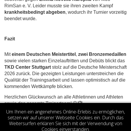
RimSan e. V. Leider musste sie ihren zweiten Kampf
krankheitsbedingt abgeben
, wodurch ihr Turnier vorzeitig
beendet wurde.
Fazit
Mit
einem Deutschen Meistertitel
,
zwei Bronzemedaillen
sowie vielen starken Einzelauftritten und Debüts blickt das
TKD Center Stuttgart
stolz auf die Deutsche Meisterschaft
2026 zurück. Die gezeigten Leistungen unterstreichen die
Qualität der Trainingsarbeit und lassen optimistisch auf die
kommenden Wettkämpfe blicken.
Herzlichen Glückwunsch an alle Athletinnen und Athleten
sowie das gesamte Trainerteam! 🥋🏆
Um Ihnen ein angenehmes Online-Erlebis zu ermöglichen,
Votes 4.50 (2 votes)
setzen wir auf unserer Webseite Cookies ein. Durch das
Weitersurfen erklären Sie sich mit der Verwendung von
Cookies einverstanden.