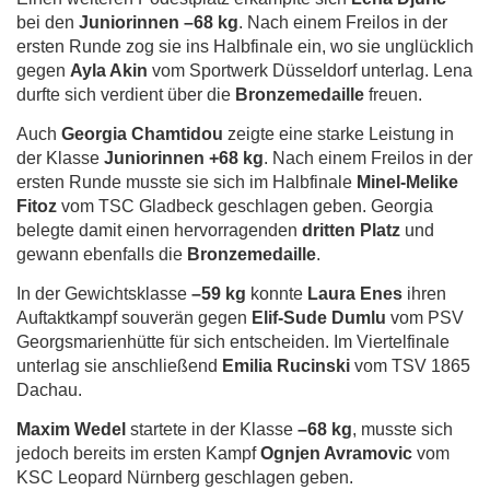
bei den
Juniorinnen –68 kg
. Nach einem Freilos in der
ersten Runde zog sie ins Halbfinale ein, wo sie unglücklich
gegen
Ayla Akin
vom Sportwerk Düsseldorf unterlag. Lena
durfte sich verdient über die
Bronzemedaille
freuen.
Auch
Georgia Chamtidou
zeigte eine starke Leistung in
der Klasse
Juniorinnen +68 kg
. Nach einem Freilos in der
ersten Runde musste sie sich im Halbfinale
Minel-Melike
Fitoz
vom TSC Gladbeck geschlagen geben. Georgia
belegte damit einen hervorragenden
dritten Platz
und
gewann ebenfalls die
Bronzemedaille
.
In der Gewichtsklasse
–59 kg
konnte
Laura Enes
ihren
Auftaktkampf souverän gegen
Elif-Sude Dumlu
vom PSV
Georgsmarienhütte für sich entscheiden. Im Viertelfinale
unterlag sie anschließend
Emilia Rucinski
vom TSV 1865
Dachau.
Maxim Wedel
startete in der Klasse
–68 kg
, musste sich
jedoch bereits im ersten Kampf
Ognjen Avramovic
vom
KSC Leopard Nürnberg geschlagen geben.