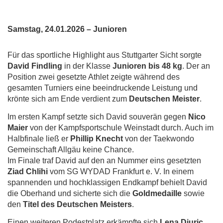
Samstag, 24.01.2026 – Junioren
Für das sportliche Highlight aus Stuttgarter Sicht sorgte
David Findling
in der Klasse
Junioren bis 48 kg
. Der an
Position zwei gesetzte Athlet zeigte während des
gesamten Turniers eine beeindruckende Leistung und
krönte sich am Ende verdient zum
Deutschen Meister
.
Im ersten Kampf setzte sich David souverän gegen
Nico
Maier
von der Kampfsportschule Weinstadt durch. Auch im
Halbfinale ließ er
Phillip Knecht
von der Taekwondo
Gemeinschaft Allgäu keine Chance.
Im Finale traf David auf den an Nummer eins gesetzten
Ziad Chlihi
vom SG WYDAD Frankfurt e. V. In einem
spannenden und hochklassigen Endkampf behielt David
die Oberhand und sicherte sich die
Goldmedaille
sowie
den
Titel des Deutschen Meisters
.
Einen weiteren Podestplatz erkämpfte sich
Lena Djuric