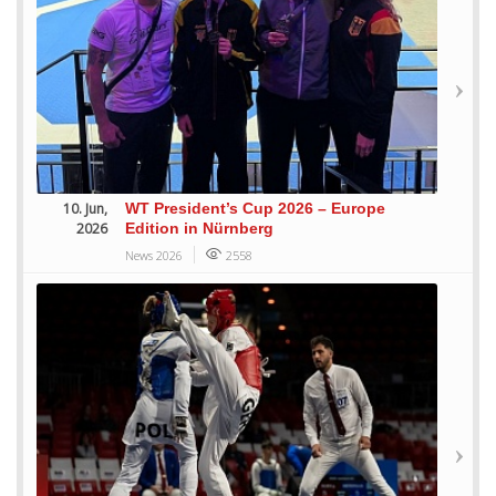
10. Jun,
WT President’s Cup 2026 – Europe
2026
Edition in Nürnberg
News 2026
2558