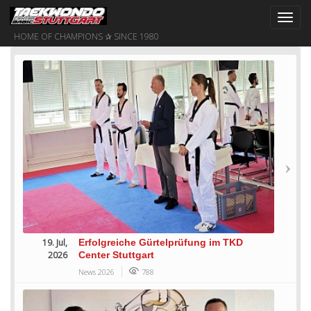
Toggl
navig
HOME OF CHAMPIONS ✰ SINCE 1980
19. Jul,
Erfolgreiche Gürtelprüfung im TKD
2026
Center Stuttgart
News 2026
788