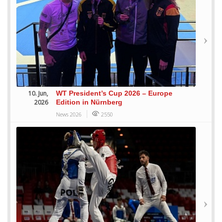
10. Jun,
WT President’s Cup 2026 – Europe
2026
Edition in Nürnberg
News 2026
2550