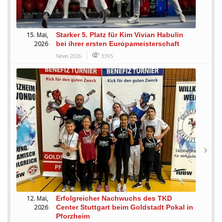
15. Mai,
Starker 5. Platz für Kim Vivian Habulin
2026
bei ihrer ersten Europameisterschaft
News 2026
3395
12. Mai,
Erfolgreicher Nachwuchs des TKD
2026
Center Stuttgart beim Goldstadt Pokal in
Pforzheim