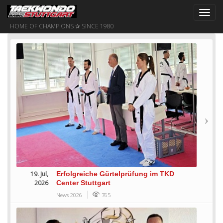
Toggl
navig
HOME OF CHAMPIONS ✰ SINCE 1980
19. Jul,
Erfolgreiche Gürtelprüfung im TKD
2026
Center Stuttgart
News 2026
765