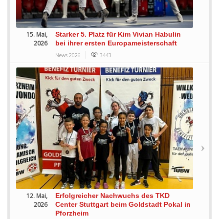
15. Mai,
Starker 5. Platz für Kim Vivian Habulin
2026
bei ihrer ersten Europameisterschaft
News 2026
3443
12. Mai,
Erfolgreicher Nachwuchs des TKD
2026
Center Stuttgart beim Goldstadt Pokal in
Pforzheim