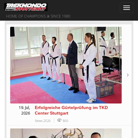
Toggl
navig
HOME OF CHAMPIONS ✰ SINCE 1980
19. Jul,
Erfolgreiche Gürtelprüfung im TKD
2026
Center Stuttgart
News 2026
860