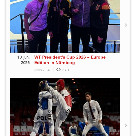
10. Jun,
WT President’s Cup 2026 – Europe
2026
Edition in Nürnberg
News 2026
2581