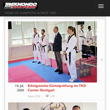
Toggl
navig
HOME OF CHAMPIONS ✰ SINCE 1980
19. Jul,
Erfolgreiche Gürtelprüfung im TKD
2026
Center Stuttgart
News 2026
678