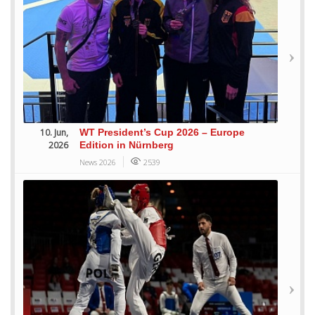
10. Jun,
WT President’s Cup 2026 – Europe
2026
Edition in Nürnberg
News 2026
2539