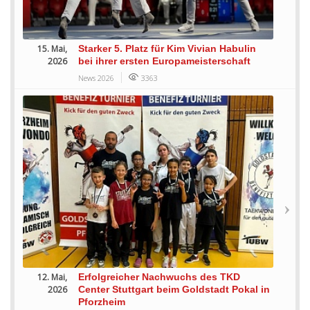
15. Mai,
Starker 5. Platz für Kim Vivian Habulin
2026
bei ihrer ersten Europameisterschaft
News 2026
3363
12. Mai,
Erfolgreicher Nachwuchs des TKD
2026
Center Stuttgart beim Goldstadt Pokal in
Pforzheim