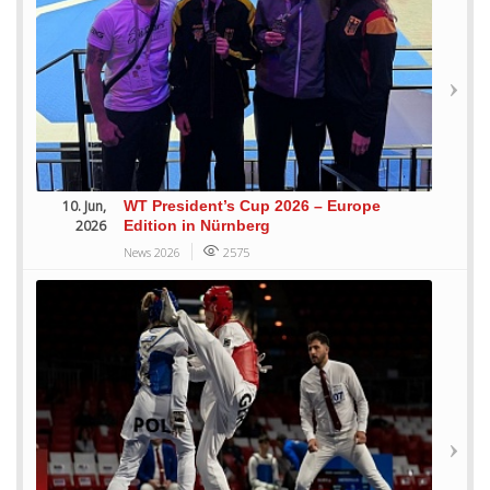
10. Jun,
WT President’s Cup 2026 – Europe
2026
Edition in Nürnberg
News 2026
2575