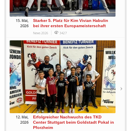
15. Mai,
Starker 5. Platz für Kim Vivian Habulin
2026
bei ihrer ersten Europameisterschaft
News 2026
3427
12. Mai,
Erfolgreicher Nachwuchs des TKD
2026
Center Stuttgart beim Goldstadt Pokal in
Pforzheim