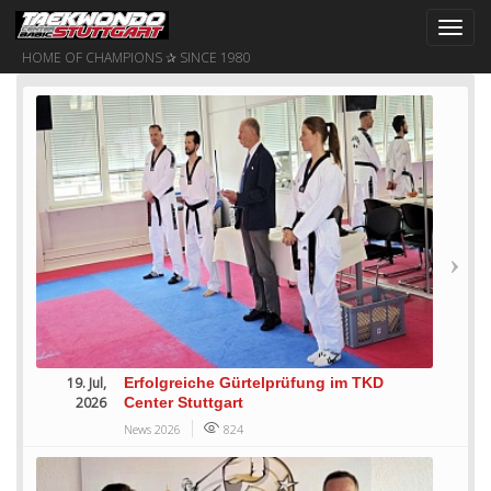
Toggl
navig
HOME OF CHAMPIONS ✰ SINCE 1980
19. Jul,
Erfolgreiche Gürtelprüfung im TKD
2026
Center Stuttgart
News 2026
824