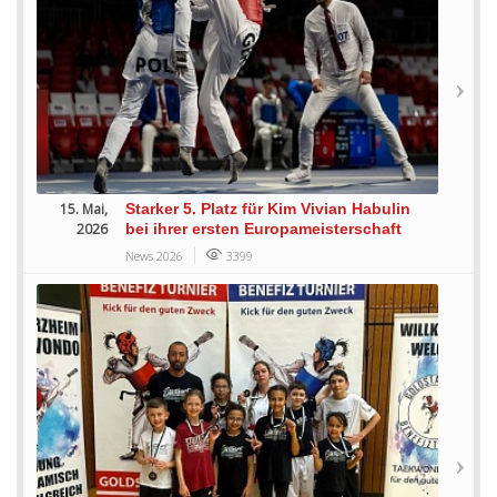
15. Mai,
Starker 5. Platz für Kim Vivian Habulin
2026
bei ihrer ersten Europameisterschaft
News 2026
3399