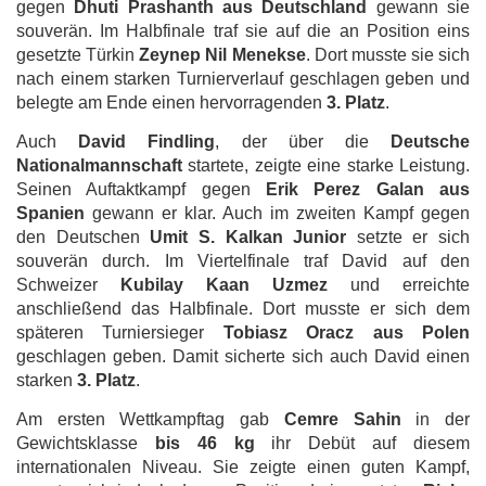
gegen
Dhuti Prashanth aus Deutschland
gewann sie
souverän. Im Halbfinale traf sie auf die an Position eins
gesetzte Türkin
Zeynep Nil Menekse
. Dort musste sie sich
nach einem starken Turnierverlauf geschlagen geben und
belegte am Ende einen hervorragenden
3. Platz
.
Auch
David Findling
, der über die
Deutsche
Nationalmannschaft
startete, zeigte eine starke Leistung.
Seinen Auftaktkampf gegen
Erik Perez Galan aus
Spanien
gewann er klar. Auch im zweiten Kampf gegen
den Deutschen
Umit S. Kalkan Junior
setzte er sich
souverän durch. Im Viertelfinale traf David auf den
Schweizer
Kubilay Kaan Uzmez
und erreichte
anschließend das Halbfinale. Dort musste er sich dem
späteren Turniersieger
Tobiasz Oracz aus Polen
geschlagen geben. Damit sicherte sich auch David einen
starken
3. Platz
.
Am ersten Wettkampftag gab
Cemre Sahin
in der
Gewichtsklasse
bis 46 kg
ihr Debüt auf diesem
internationalen Niveau. Sie zeigte einen guten Kampf,