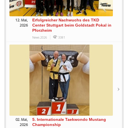
12. Mai,
Erfolgreicher Nachwuchs des TKD
2026
Center Stuttgart beim Goldstadt Pokal in
Pforzheim
News 2026
3381
02. Mai,
5. Internationale Taekwondo Mustang
2026
Championship