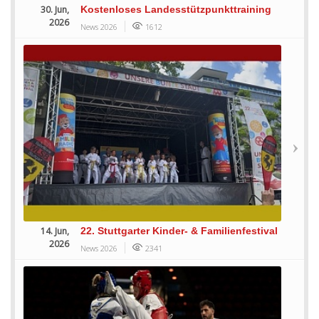
30. Jun,
Kostenloses Landesstützpunkttraining
2026
News 2026
1612
14. Jun,
22. Stuttgarter Kinder- & Familienfestival
2026
News 2026
2341