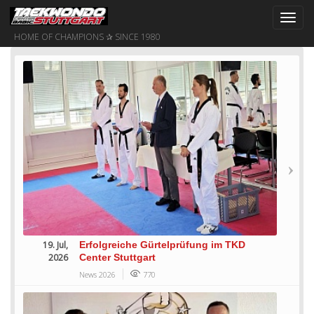
Toggl
navig
HOME OF CHAMPIONS ✰ SINCE 1980
19. Jul,
Erfolgreiche Gürtelprüfung im TKD
2026
Center Stuttgart
News 2026
770