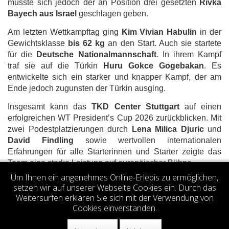
musste sich jedoch der an Position drei gesetzten
Rivka
Bayech aus Israel
geschlagen geben.
Am letzten Wettkampftag ging
Kim Vivian Habulin
in der
Gewichtsklasse
bis 62 kg
an den Start. Auch sie startete
für die
Deutsche Nationalmannschaft
. In ihrem Kampf
traf sie auf die Türkin
Huru Gokce Gogebakan
. Es
entwickelte sich ein starker und knapper Kampf, der am
Ende jedoch zugunsten der Türkin ausging.
Insgesamt kann das
TKD Center Stuttgart
auf einen
erfolgreichen WT President’s Cup 2026 zurückblicken. Mit
zwei Podestplatzierungen durch
Lena Milica Djuric
und
David Findling
sowie wertvollen internationalen
Erfahrungen für alle Starterinnen und Starter zeigte das
Team eine starke Leistung auf europäischer Bühne.
Um Ihnen ein angenehmes Online-Erlebis zu ermöglichen,
Votes 0.00 (0 votes)
setzen wir auf unserer Webseite Cookies ein. Durch das
Weitersurfen erklären Sie sich mit der Verwendung von
Cookies einverstanden.
© 2026
TKD Center Stuttgart e.V.