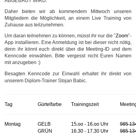
ABGEBAUT WIRD.
Daher bieten wir ab kommendem Mittwoch unseren
Mitgliedern die Möglichkeit, an einem Live Training von
Zuhause aus teilzunehmen.
Um daran teilnehmen zu können, müsst ihr nur die "
Zoom
"-
App installieren. Eine Anmeldung ist bei dieser nicht nötig,
denn ihr könnt euch direkt über die Meeting-ID und dem
Kenncode einwählen. Bitte vergesst nicht Euren Namen
mit anzugeben :)
Besagten Kenncode zur Einwahl erhaltet ihr direkt von
unserem Diplom-Trainer Stojan Babic.
Tag
Gürtelfarbe
Trainingszeit
Meetin
Montag
GELB
15.oo - 16.oo Uhr
985 13
GRÜN
16.30 - 17.30 Uhr
985 13