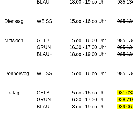
BLAU+
18.00 - 19.oo Uhr
985 13
Dienstag
WEISS
15.oo - 16.oo Uhr
985 13
Mittwoch
GELB
15.oo - 16.00 Uhr
985 13
GRÜN
16.30 - 17.30 Uhr
985 13
BLAU+
18.oo - 19.00 Uhr
985 13
Donnerstag
WEISS
15.oo - 16.oo Uhr
985 13
Freitag
GELB
15.oo - 16.oo Uhr
981 03
GRÜN
16.30 - 17.30 Uhr
938 71
BLAU+
18.oo - 19.oo Uhr
989 06