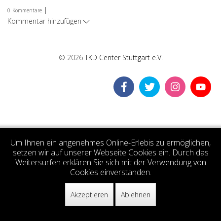
|
0
Kommentare
Kommentar hinzufügen
© 2026
TKD Center Stuttgart e.V.
Um Ihnen ein angenehmes Online-Erlebis zu ermöglichen,
setzen wir auf unserer Webseite Cookies ein. Durch das
Weitersurfen erklären Sie sich mit der Verwendung von
Cookies einverstanden.
Akzeptieren
Ablehnen