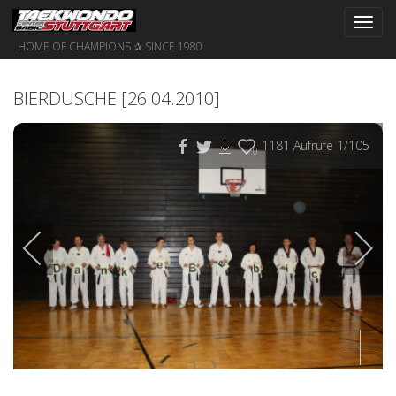
Toggl
navig
HOME OF CHAMPIONS ✰ SINCE 1980
BIERDUSCHE [26.04.2010]
1181
Aufrufe
1
/105
0