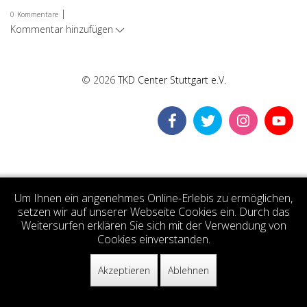
|
0
Kommentare
Kommentar hinzufügen
© 2026
TKD Center Stuttgart e.V.
Um Ihnen ein angenehmes Online-Erlebis zu ermöglichen,
setzen wir auf unserer Webseite Cookies ein. Durch das
Weitersurfen erklären Sie sich mit der Verwendung von
Cookies einverstanden.
Akzeptieren
Ablehnen