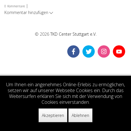
|
0
Kommentare
Kommentar hinzufügen
© 2026
TKD Center Stuttgart e.V.
Um Ihnen ein angenehmes Online-Erlebis zu ermöglichen,
setzen wir auf unserer Webseite Cookies ein. Durch das
Weitersurfen erklären Sie sich mit der Verwendung von
Cookies einverstanden.
Akzeptieren
Ablehnen