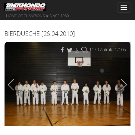
Toggl
navig
HOME OF CHAMPIONS ✰ SINCE 1980
BIERDUSCHE [26.04.2010]
1170
Aufrufe
1
/105
0