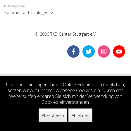
|
0
Kommentare
Kommentar hinzufügen
© 2026
TKD Center Stuttgart e.V.
Um Ihnen ein angenehmes Online-Erlebis zu ermöglichen,
setzen wir auf unserer Webseite Cookies ein. Durch das
Weitersurfen erklären Sie sich mit der Verwendung von
Cookies einverstanden.
Akzeptieren
Ablehnen