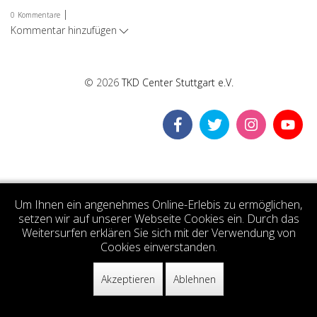
|
0
Kommentare
Kommentar hinzufügen
© 2026
TKD Center Stuttgart e.V.
Um Ihnen ein angenehmes Online-Erlebis zu ermöglichen,
setzen wir auf unserer Webseite Cookies ein. Durch das
Weitersurfen erklären Sie sich mit der Verwendung von
Cookies einverstanden.
Akzeptieren
Ablehnen