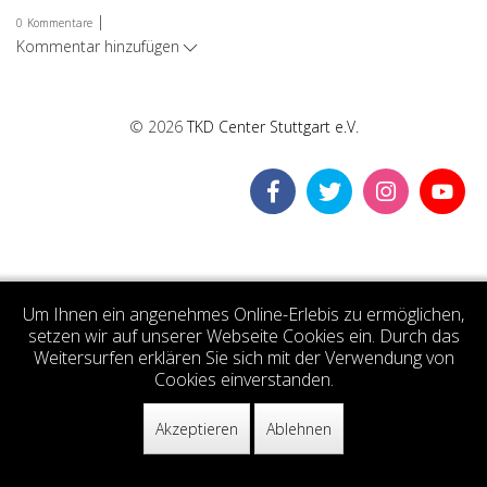
|
0
Kommentare
Kommentar hinzufügen
© 2026
TKD Center Stuttgart e.V.
Um Ihnen ein angenehmes Online-Erlebis zu ermöglichen,
setzen wir auf unserer Webseite Cookies ein. Durch das
Weitersurfen erklären Sie sich mit der Verwendung von
Cookies einverstanden.
Akzeptieren
Ablehnen