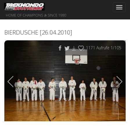
Toggl
navig
HOME OF CHAMPIONS ✰ SINCE 1980
BIERDUSCHE [26.04.2010]
1171
Aufrufe
1
/105
0