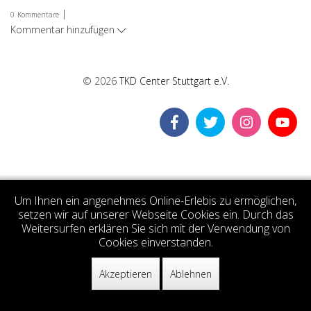
|
0
Kommentare
Kommentar hinzufügen
© 2026
TKD Center Stuttgart e.V.
Um Ihnen ein angenehmes Online-Erlebis zu ermöglichen,
setzen wir auf unserer Webseite Cookies ein. Durch das
Weitersurfen erklären Sie sich mit der Verwendung von
Cookies einverstanden.
Akzeptieren
Ablehnen