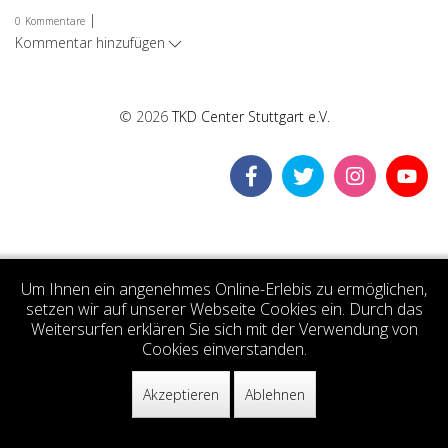
|
0
Kommentare
Kommentar hinzufügen
© 2026
TKD Center Stuttgart e.V.
Um Ihnen ein angenehmes Online-Erlebis zu ermöglichen,
setzen wir auf unserer Webseite Cookies ein. Durch das
Weitersurfen erklären Sie sich mit der Verwendung von
Cookies einverstanden.
Akzeptieren
Ablehnen