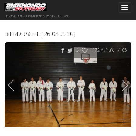
Toggl
navig
HOME OF CHAMPIONS ✰ SINCE 1980
BIERDUSCHE [26.04.2010]
1172
Aufrufe
1
/105
0