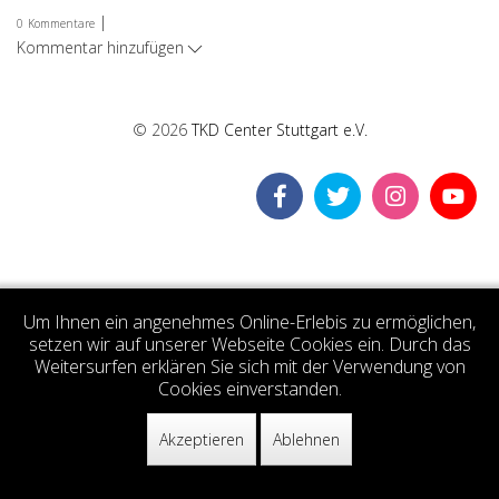
|
0
Kommentare
Kommentar hinzufügen
© 2026
TKD Center Stuttgart e.V.
Um Ihnen ein angenehmes Online-Erlebis zu ermöglichen,
setzen wir auf unserer Webseite Cookies ein. Durch das
Weitersurfen erklären Sie sich mit der Verwendung von
Cookies einverstanden.
Akzeptieren
Ablehnen