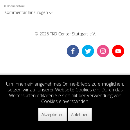
|
0
Kommentare
Kommentar hinzufügen
© 2026
TKD Center Stuttgart e.V.
Um Ihnen ein angenehmes Online-Erlebis zu ermöglichen,
setzen wir auf unserer Webseite Cookies ein. Durch das
Weitersurfen erklären Sie sich mit der Verwendung von
Cookies einverstanden.
Akzeptieren
Ablehnen