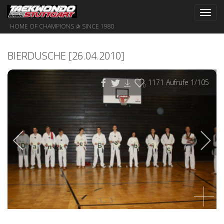
Toggl
navig
HOME OF CHAMPIONS ✰ SINCE 1980
BIERDUSCHE [26.04.2010]
1171
Aufrufe
1
/105
0