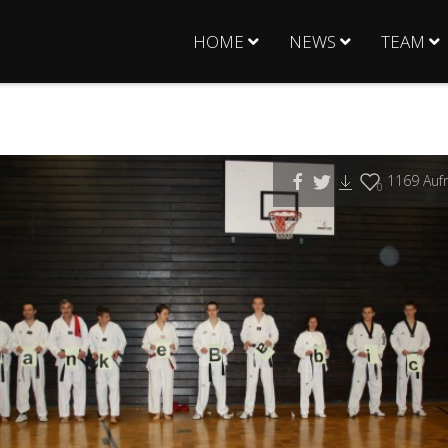
HOME
NEWS
TEAM
1169
Aufr
0