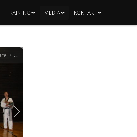
TRAINING
MEDIA
KONTAKT
ufe
1
/105