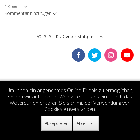
|
0
Kommentare
Kommentar hinzufügen
© 2026
TKD Center Stuttgart e.V.
Um Ihnen ein angenehmes Online-Erlebis zu ermöglichen,
setzen wir auf unserer Webseite Cookies ein. Durch das
Weitersurfen erklären Sie sich mit der Verwendung von
Cookies einverstanden.
Akzeptieren
Ablehnen