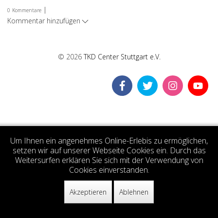
|
0
Kommentare
Kommentar hinzufügen
© 2026
TKD Center Stuttgart e.V.
Um Ihnen ein angenehmes Online-Erlebis zu ermöglichen,
setzen wir auf unserer Webseite Cookies ein. Durch das
Weitersurfen erklären Sie sich mit der Verwendung von
Cookies einverstanden.
Akzeptieren
Ablehnen