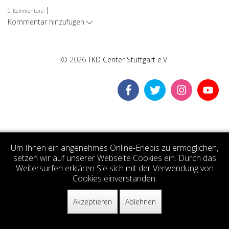
|
0
Kommentare
Kommentar hinzufügen
© 2026
TKD Center Stuttgart e.V.
Um Ihnen ein angenehmes Online-Erlebis zu ermöglichen,
setzen wir auf unserer Webseite Cookies ein. Durch das
Weitersurfen erklären Sie sich mit der Verwendung von
Cookies einverstanden.
Akzeptieren
Ablehnen