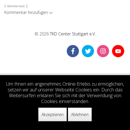
|
0
Kommentare
Kommentar hinzufügen
© 2026
TKD Center Stuttgart e.V.
Um Ihnen ein angenehmes Online-Erlebis zu ermöglichen,
setzen wir auf unserer Webseite Cookies ein. Durch das
Weitersurfen erklären Sie sich mit der Verwendung von
Cookies einverstanden.
Akzeptieren
Ablehnen