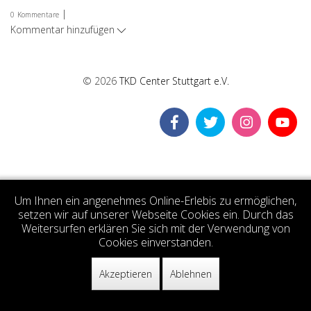
|
0
Kommentare
Kommentar hinzufügen
© 2026
TKD Center Stuttgart e.V.
Um Ihnen ein angenehmes Online-Erlebis zu ermöglichen,
setzen wir auf unserer Webseite Cookies ein. Durch das
Weitersurfen erklären Sie sich mit der Verwendung von
Cookies einverstanden.
Akzeptieren
Ablehnen