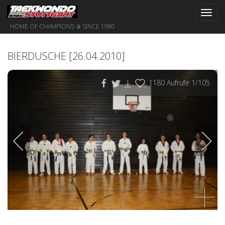
Toggl
navig
HOME OF CHAMPIONS ✰ SINCE 1980
BIERDUSCHE [26.04.2010]
1180
Aufrufe
1
/105
0