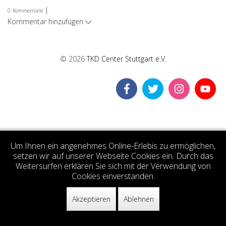
|
0
Kommentare
Kommentar hinzufügen
© 2026
TKD Center Stuttgart e.V.
Um Ihnen ein angenehmes Online-Erlebis zu ermöglichen,
setzen wir auf unserer Webseite Cookies ein. Durch das
Weitersurfen erklären Sie sich mit der Verwendung von
Cookies einverstanden.
Akzeptieren
Ablehnen