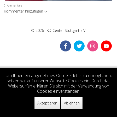
|
0
Kommentare
Kommentar hinzufügen
© 2026
TKD Center Stuttgart e.V.
Um Ihnen ein angenehmes Online-Erlebis zu ermöglichen,
setzen wir auf unserer Webseite Cookies ein. Durch das
Weitersurfen erklären Sie sich mit der Verwendung von
Cookies einverstanden.
Akzeptieren
Ablehnen