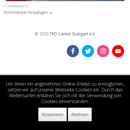
|
0
Kommentare
Kommentar hinzufügen
© 2026
TKD Center Stuttgart e.V.
Um Ihnen ein angenehmes Online-Erlebis zu ermöglichen,
setzen wir auf unserer Webseite Cookies ein. Durch das
Weitersurfen erklären Sie sich mit der Verwendung von
Cookies einverstanden.
Akzeptieren
Ablehnen