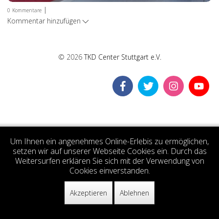
|
0
Kommentare
Kommentar hinzufügen
© 2026
TKD Center Stuttgart e.V.
Um Ihnen ein angenehmes Online-Erlebis zu ermöglichen,
setzen wir auf unserer Webseite Cookies ein. Durch das
Weitersurfen erklären Sie sich mit der Verwendung von
Cookies einverstanden.
Akzeptieren
Ablehnen