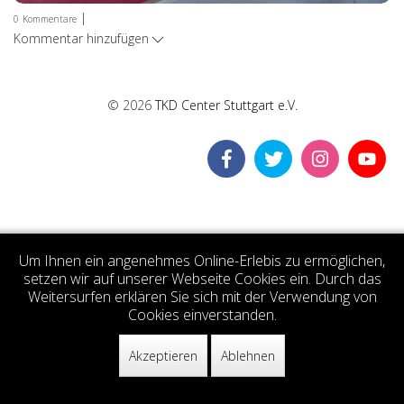
|
0
Kommentare
Kommentar hinzufügen
© 2026
TKD Center Stuttgart e.V.
Um Ihnen ein angenehmes Online-Erlebis zu ermöglichen,
setzen wir auf unserer Webseite Cookies ein. Durch das
Weitersurfen erklären Sie sich mit der Verwendung von
Cookies einverstanden.
Akzeptieren
Ablehnen