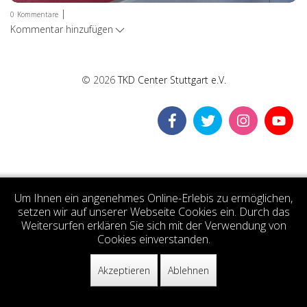
|
0
Kommentare
Kommentar hinzufügen
© 2026
TKD Center Stuttgart e.V.
Um Ihnen ein angenehmes Online-Erlebis zu ermöglichen,
setzen wir auf unserer Webseite Cookies ein. Durch das
Weitersurfen erklären Sie sich mit der Verwendung von
Cookies einverstanden.
Akzeptieren
Ablehnen