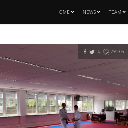
HOME
NEWS
TEAM
2599
Aufr
0